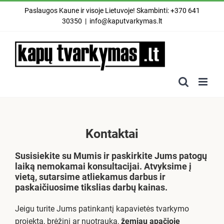
Skip
Paslaugos Kaune ir visoje Lietuvoje! Skambinti: +370 641
to
30350
|
info@kaputvarkymas.lt
content
Kontaktai
Susisiekite su Mumis ir
paskirkite Jums patogų
laiką
nemokamai konsultacijai. Atvyksime į
vietą, sutarsime atliekamus darbus ir
paskaičiuosime tikslias darbų kainas.
Jeigu turite Jums patinkantį kapavietės tvarkymo
projektą, brėžinį ar nuotrauką,
žemiau apačioje