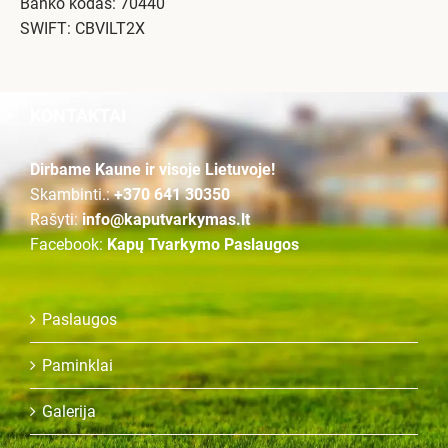
Banko kodas: 70440
SWIFT: CBVILT2X
KONTAKTAI
Dirbame Kaune ir visoje Lietuvoje!
Skambinti.:
+370 641 30350
Rašyti:
info@kaputvarkymas.lt
Facebook:
Kapų Tvarkymo Paslaugos
Paslaugos
Paminklai
Galerija