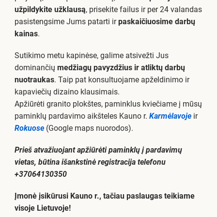
užpildykite užklausą
, prisekite failus ir per 24 valandas
pasistengsime Jums patarti ir
paskaičiuosime darbų
kainas
.
Sutikimo metu kapinėse, galime atsivežti Jus
dominančių
medžiagų pavyzdžius ir atliktų darbų
nuotraukas
. Taip pat konsultuojame apželdinimo ir
kapaviečių dizaino klausimais.
Apžiūrėti granito plokštes, paminklus kviečiame į mūsų
paminklų pardavimo aikšteles Kauno r.
Karmėlavoje
ir
Rokuose
(Google maps nuorodos).
Prieš atvažiuojant apžiūrėti paminklų į pardavimų
vietas, būtina išankstinė registracija telefonu
+37064130350
Įmonė įsikūrusi Kauno r., tačiau paslaugas teikiame
visoje Lietuvoje!