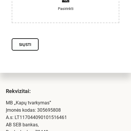
SIŲSTI
Rekvizitai:
MB „Kapų tvarkymas”
Įmonės kodas: 305695808
A.s: LT117044090101516461
AB SEB bankas,