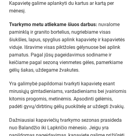
Kapavietę galime aplankyti du kartus ar kartą per
mėnesį.
Tvarkymo metu atliekame šiuos darbus:
nuvalome
paminklą ir granito bortelius, nugriebiame visas
šiukšles, lapus, spyglius aplink kapavietę ir kapavietės
viduje. Išravime visas piktžoles gėlynuose bei aplink
pamatus. Pagal jūsų pageidavimus sodiname ir
keičiame pagal sezoną vienmetes gėles, pamerkiame
gėlių šakas, uždegame žvakutes.
Yra galimybė papildomai tvarkyti kapavietę esant
mirusiųjų gimtadieniams, vardadieniams bei įvairiomis
kitomis progomis, metinėmis. Apsodinti gėlėmis,
padėti gyvų/dirbtinų gėlių puokštelę ar uždegti žvakių.
Dažniausiai kapaviečių tvarkymo sezonas prasideda
nuo Balandžio iki Lapkričio mėnesio. Jeigu yra
papildomas pageidavimas, kapavietę galime prižiūrėti