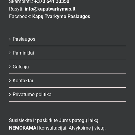
Skambinti.:
+370 641 30350
Rašyti:
info@kaputvarkymas.lt
Facebook:
Kapų Tvarkymo Paslaugos
Paslaugos
Paminklai
Galerija
Kontaktai
Privatumo politika
Susisiekite ir paskirkite Jums patogų laiką
NEMOKAMAI
konsultacijai. Atvyksime į vietą,