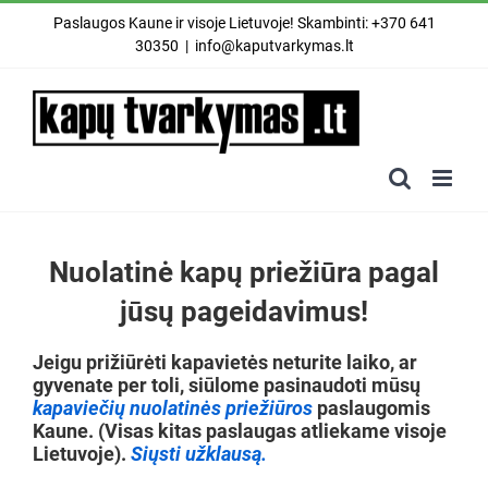
Skip
Paslaugos Kaune ir visoje Lietuvoje! Skambinti: +370 641
to
30350
|
info@kaputvarkymas.lt
content
Nuolatinė kapų priežiūra pagal
jūsų pageidavimus!
Jeigu prižiūrėti kapaviet
ės neturite laiko, ar
gyvenate per toli, siūlome pasinaudoti mūsų
kapaviečių nuolatinės priežiūros
paslaugomis
Kaune. (Visas kitas paslaugas atliekame visoje
Lietuvoje).
Siųsti užklausą.