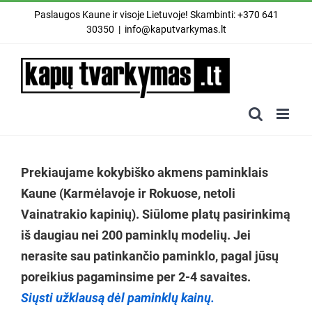
Skip
Paslaugos Kaune ir visoje Lietuvoje! Skambinti: +370 641
to
30350
|
info@kaputvarkymas.lt
content
Prekiaujame kokybiško akmens paminklais
Kaune (Karmėlavoje ir Rokuose, netoli
Vainatrakio kapinių). Siūlome platų pasirinkimą
iš daugiau nei 200 paminklų modelių. Jei
nerasite sau patinkančio paminklo, pagal jūsų
poreikius pagaminsime per 2-4 savaites.
Siųsti užklausą dėl paminklų kainų.