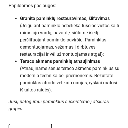
Papildomos paslaugos:
Granito paminklų restauravimas, šlifavimas
(Jeigu ant paminklo nebelieka tuščios vietos kalti
mirusiojo vardą, pavardę, siūlome išeitį
peršlifuojant paminklo paviršių. Paminklas
demontuojamas, vežamas į dirbtuves
restauracijai ir vėl užmontuojamas atgal);
Teraco akmens paminklų atnaujinimas
(Atnaujiname senus teraco akmens paminklus su
modernia technika bei priemonėmis. Rezultate
paminklas atrodo vėl kaip naujas, ryškiai matosi
iškaltos raidės).
Jūsų patogumui paminklus suskirstėme į atskiras
grupes: