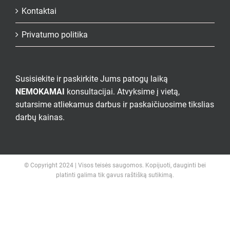
Kontaktai
Privatumo politika
Susisiekite ir paskirkite Jums patogų laiką
NEMOKAMAI
konsultacijai. Atvyksime į vietą,
sutarsime atliekamus darbus ir paskaičiuosime tikslias
darbų kainas.
© Copyright 2024 | Visos teisės saugomos. Kopijuoti, dauginti bei
platinti galima tik gavus raštišką sutikimą.