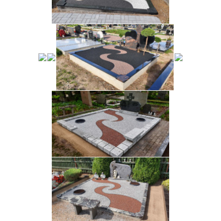
…
…
…