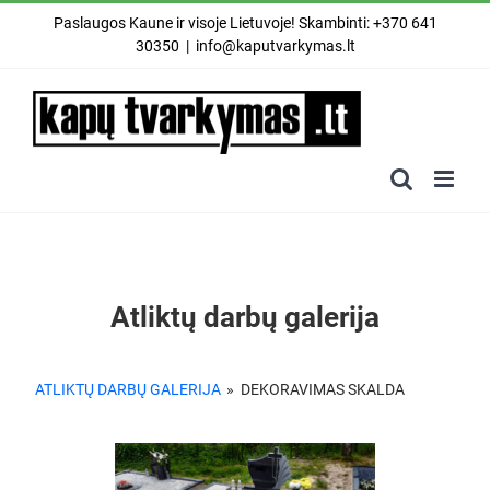
Skip
Paslaugos Kaune ir visoje Lietuvoje! Skambinti: +370 641
to
30350
|
info@kaputvarkymas.lt
content
Atliktų darbų galerija
ATLIKTŲ DARBŲ GALERIJA
»
DEKORAVIMAS SKALDA