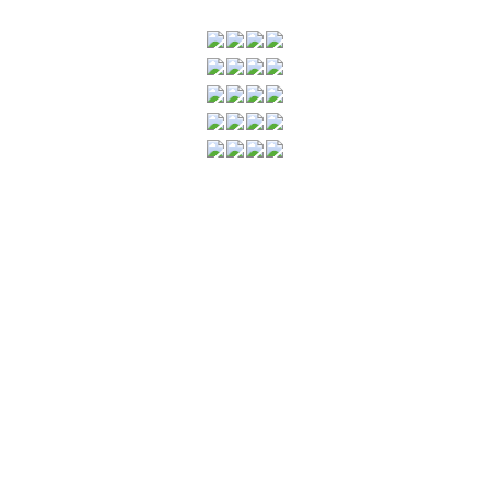
…
…
…
…
…
…
…
…
…
…
…
…
…
…
…
…
…
…
…
…
…
…
…
…
…
…
…
…
…
…
…
…
…
…
…
…
…
…
…
…
…
…
…
…
…
…
…
…
…
…
…
…
…
…
…
…
…
…
…
…
…
…