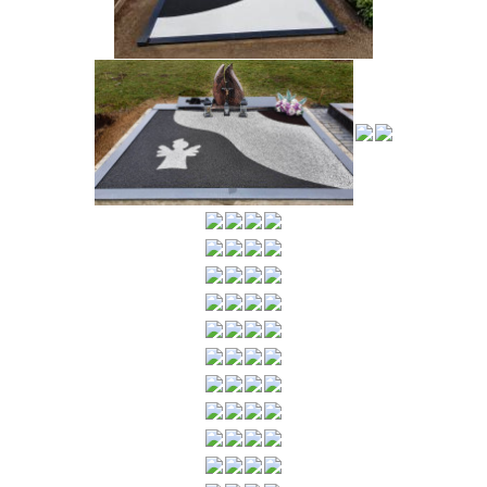
…
…
…
…
…
…
…
…
…
…
…
…
…
…
…
…
…
…
…
…
…
…
…
…
…
…
…
…
…
…
…
…
…
…
…
…
…
…